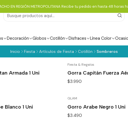
ACHO EN REGIÓN METROPOLITANA Recibe tu pedido en hasta 48 horas há
os
Decoración
Globos
Cotillón
Disfraces
Línea Color
Ocasi
Inicio
Fiesta
Artículos de Fiesta
Cotillón
Sombreros
Fiesta & Regalos
tan Armada 1 Uni
Gorra Capitán Fuerza Aér
$3.990
GLAM
e Blanco 1 Uni
Gorro Arabe Negro 1 Uni
$3.490