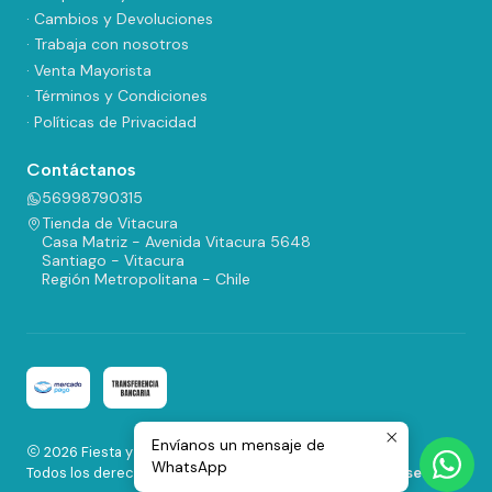
· Cambios y Devoluciones
· Trabaja con nosotros
· Venta Mayorista
· Términos y Condiciones
· Políticas de Privacidad
Contáctanos
56998790315
Tienda de Vitacura
Casa Matriz - Avenida Vitacura 5648
Santiago - Vitacura
Región Metropolitana - Chile
Envíanos un mensaje de
2026 Fiesta y Regalos.
WhatsApp
Todos los derechos reservados.
Desarrollado por Jumpseller
.