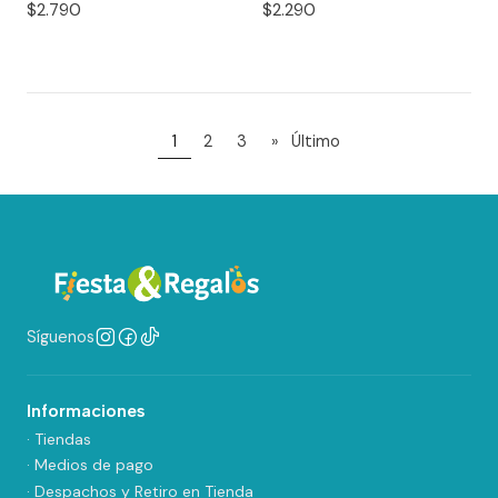
$2.790
$2.290
1
2
3
»
Último
Síguenos
Informaciones
· Tiendas
· Medios de pago
· Despachos y Retiro en Tienda