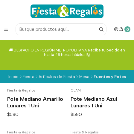
0
🚚 DESPACHO EN REGIÓN METROPOLITANA Recibe tu pedido en
hasta 48 horas hábiles 🙌
Inicio
Fiesta
Artículos de Fiesta
Mesa
Fuentes y Potes
Fiesta & Regalos
GLAM
Pote Mediano Amarillo
Pote Mediano Azul
Lunares 1 Uni
Lunares 1 Uni
$590
$590
Fiesta & Regalos
Fiesta & Regalos