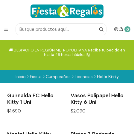
0
🚚 DESPACHO EN REGIÓN METROPOLITANA Recibe tu pedido en
hasta 48 horas hábiles 🙌
Inicio
Fiesta
Cumpleaños
Licencias
Hello Kitty
Guirnalda FC Hello
Vasos Polipapel Hello
Kitty 1 Uni
Kitty 6 Uni
$1.690
$2.090
Mantel Hello Kitty
Platos 7 Redondo