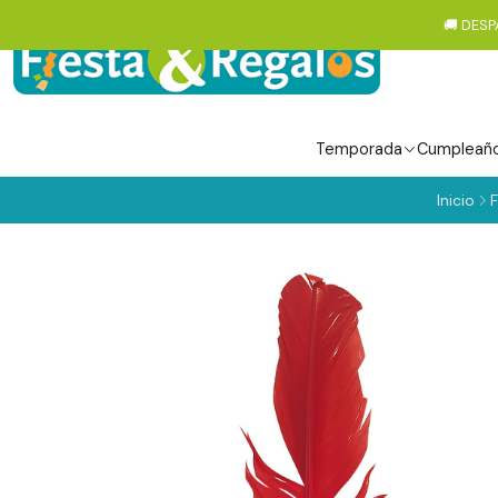
🚚 DESP
Temporada
Cumpleañ
Inicio
F