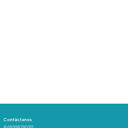
Contáctanos
56998790315