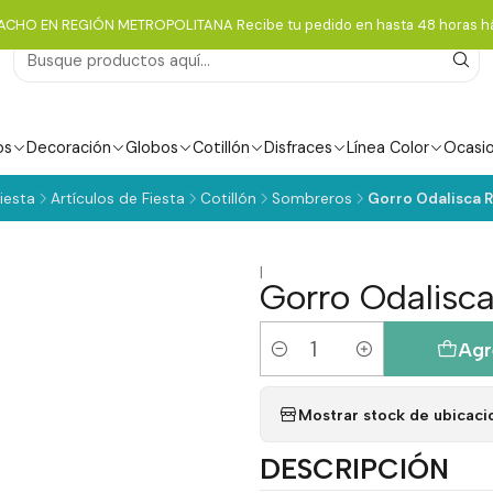
ACHO EN REGIÓN METROPOLITANA Recibe tu pedido en hasta 48 horas há
os
Decoración
Globos
Cotillón
Disfraces
Línea Color
Ocasi
iesta
Artículos de Fiesta
Cotillón
Sombreros
Gorro Odalisca R
|
Gorro Odalisca
Agr
Cantidad
Mostrar stock de ubicaci
DESCRIPCIÓN