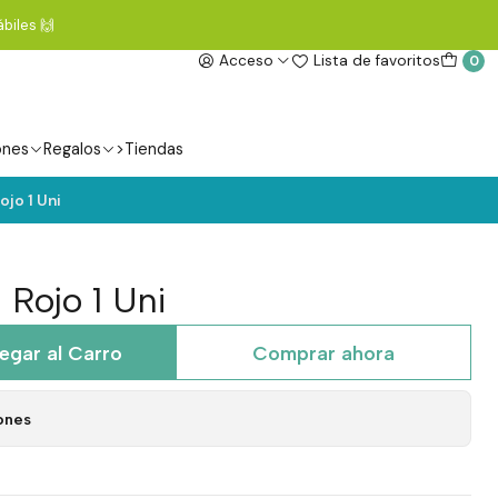
biles 🙌
Acceso
Lista de favoritos
0
ones
Regalos
>Tiendas
ojo 1 Uni
 Rojo 1 Uni
egar al Carro
Comprar ahora
ones