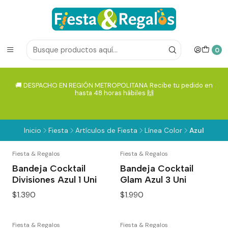
0
🚚 DESPACHO EN REGIÓN METROPOLITANA Recibe tu pedido en
hasta 48 horas hábiles 🙌
Inicio
Fiesta
Artículos de Fiesta
Línea Color
Azul
Fiesta & Regalos
Fiesta & Regalos
Bandeja Cocktail
Bandeja Cocktail
Divisiones Azul 1 Uni
Glam Azul 3 Uni
$1.390
$1.990
Fiesta & Regalos
Fiesta & Regalos