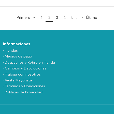
...
Primero
«
1
2
3
4
5
»
Último
Informaciones
· Tiendas
· Medios de pago
· Despachos y Retiro en Tienda
· Cambios y Devoluciones
· Trabaja con nosotros
· Venta Mayorista
· Términos y Condiciones
· Políticas de Privacidad