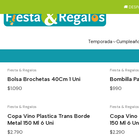
🚚 DESP
Temporada
Cumpleañ
Fiesta & Regalos
Fiesta & Regalos
Bolsa Brochetas 40Cm 1 Uni
Bombilla Pa
$1.090
$990
Fiesta & Regalos
Fiesta & Regalos
Copa Vino Plastica Trans Borde
Copa Vino 
Metal 150 Ml 6 Uni
150 Ml 6 Un
$2.790
$2.290