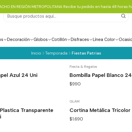
ACHO EN REGIÓN METROPOLITANA Recibe tu pedido en hasta 48 horas há
os
Decoración
Globos
Cotillón
Disfraces
Línea Color
Ocasi
Inicio
Temporada
Fiestas Patrias
Fiesta & Regalos
pel Azul 24 Uni
Bombilla Papel Blanco 24
$990
GLAM
Plastica Transparente
Cortina Metálica Tricolor 
i
$1.690