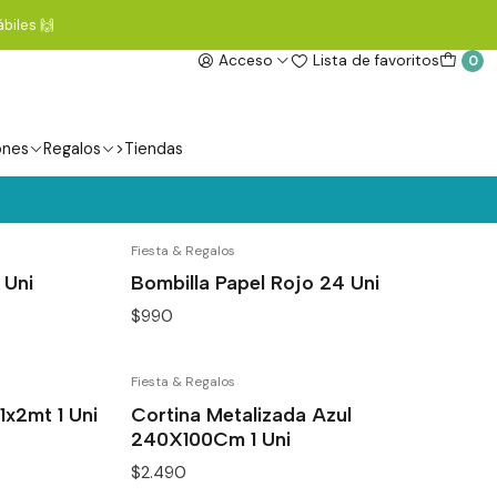
biles 🙌
Acceso
Lista de favoritos
0
ones
Regalos
>Tiendas
Fiesta & Regalos
 Uni
Bombilla Papel Rojo 24 Uni
$990
Fiesta & Regalos
1x2mt 1 Uni
Cortina Metalizada Azul
240X100Cm 1 Uni
$2.490