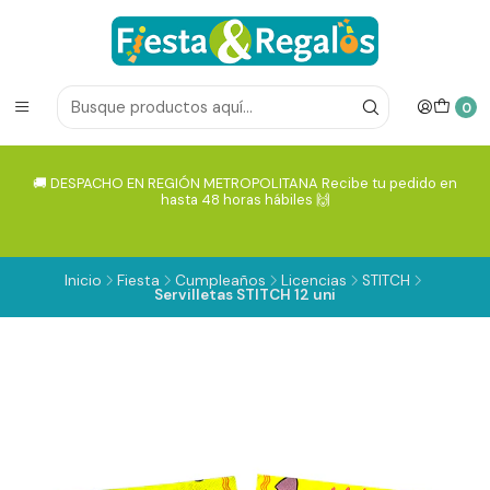
0
🚚 DESPACHO EN REGIÓN METROPOLITANA Recibe tu pedido en
hasta 48 horas hábiles 🙌
Inicio
Fiesta
Cumpleaños
Licencias
STITCH
Servilletas STITCH 12 uni