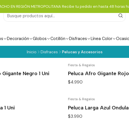
ACHO EN REGIÓN METROPOLITANA Recibe tu pedido en hasta 48 horas há
os
Decoración
Globos
Cotillón
Disfraces
Línea Color
Ocasi
Inicio
Disfraces
Pelucas y Accesorios
Fiesta & Regalos
o Gigante Negro 1 Uni
Peluca Afro Gigante Rojo 
$4.990
Fiesta & Regalos
a 1 Uni
Peluca Larga Azul Ondula
$3.990