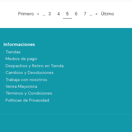
...
...
Primero
«
3
4
5
6
7
»
Último
Informaciones
· Tiendas
· Medios de pago
· Despachos y Retiro en Tienda
· Cambios y Devoluciones
· Trabaja con nosotros
· Venta Mayorista
· Términos y Condiciones
· Políticas de Privacidad