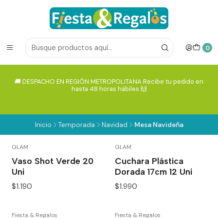
0
🚚 DESPACHO EN REGIÓN METROPOLITANA Recibe tu pedido en
hasta 48 horas hábiles 🙌
Inicio
Temporada
Navidad
Mesa Navideña
GLAM
GLAM
Vaso Shot Verde 20
Cuchara Plástica
Uni
Dorada 17cm 12 Uni
$1.190
$1.990
Fiesta & Regalos
Fiesta & Regalos