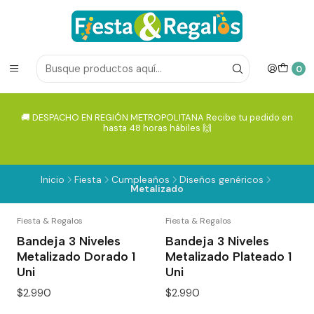
0
🚚 DESPACHO EN REGIÓN METROPOLITANA Recibe tu pedido en
hasta 48 horas hábiles 🙌
Inicio
Fiesta
Cumpleaños
Diseños genéricos
Metalizado
Fiesta & Regalos
Fiesta & Regalos
Bandeja 3 Niveles
Bandeja 3 Niveles
Metalizado Dorado 1
Metalizado Plateado 1
Uni
Uni
$2.990
$2.990