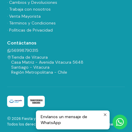
· Cambios y Devoluciones
· Trabaja con nosotros
· Venta Mayorista
· Términos y Condiciones
· Políticas de Privacidad
Contáctanos
56998790315
Tienda de Vitacura
Casa Matriz - Avenida Vitacura 5648
Santiago - Vitacura
Región Metropolitana - Chile
Envíanos un mensaje de
2026 Fiesta y Regalos.
WhatsApp
Todos los derechos reservados.
Desarrollado por Jumpseller
.