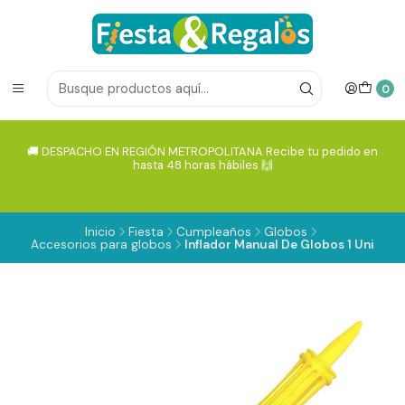
0
🚚 DESPACHO EN REGIÓN METROPOLITANA Recibe tu pedido en
hasta 48 horas hábiles 🙌
Inicio
Fiesta
Cumpleaños
Globos
Accesorios para globos
Inflador Manual De Globos 1 Uni