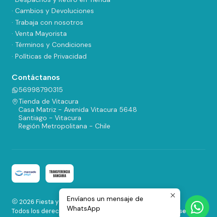
· Cambios y Devoluciones
· Trabaja con nosotros
· Venta Mayorista
· Términos y Condiciones
· Políticas de Privacidad
Contáctanos
56998790315
Tienda de Vitacura
Casa Matriz - Avenida Vitacura 5648
Santiago - Vitacura
Región Metropolitana - Chile
Envíanos un mensaje de
2026 Fiesta y Regalos.
WhatsApp
Todos los derechos reservados.
Desarrollado por Jumpseller
.