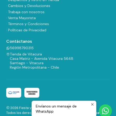
· Cambios y Devoluciones
· Trabaja con nosotros
· Venta Mayorista
· Términos y Condiciones
· Políticas de Privacidad
Contáctanos
56998790315
Tienda de Vitacura
Casa Matriz - Avenida Vitacura 5648
Santiago - Vitacura
Región Metropolitana - Chile
Envíanos un mensaje de
2026 Fiesta y Regalos.
WhatsApp
Todos los derechos reservados.
Desarrollado por Jumpseller
.