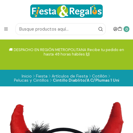
0
🚚 DESPACHO EN REGIÓN METROPOLITANA Recibe tu pedido en
hasta 48 horas hábiles 🙌
Inicio
Fiesta
Artículos de Fiesta
Cotillón
Pelucas y Cintillos
Cintillo Diablito/A C/Plumas 1 Uni