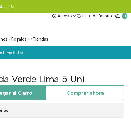
biles 🙌
Acceso
Lista de favoritos
0
ones
Regalos
>Tiendas
 Lima 5 Uni
da Verde Lima 5 Uni
egar al Carro
Comprar ahora
ones