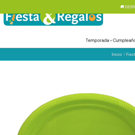
🚚 DESP
Temporada
Cumpleañ
Inicio
Fies