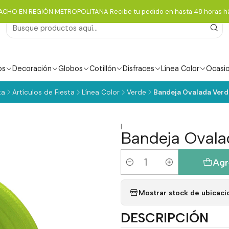
ACHO EN REGIÓN METROPOLITANA Recibe tu pedido en hasta 48 horas há
os
Decoración
Globos
Cotillón
Disfraces
Línea Color
Ocasi
ta
Artículos de Fiesta
Línea Color
Verde
Bandeja Ovalada Verde
|
Bandeja Ovala
Agr
Cantidad
Mostrar stock de ubicaci
DESCRIPCIÓN