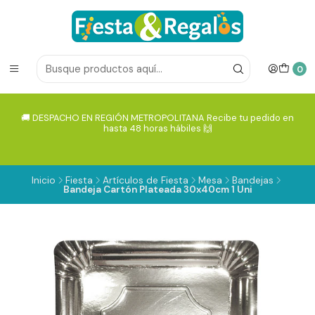
0
🚚 DESPACHO EN REGIÓN METROPOLITANA Recibe tu pedido en
hasta 48 horas hábiles 🙌
Inicio
Fiesta
Artículos de Fiesta
Mesa
Bandejas
Bandeja Cartón Plateada 30x40cm 1 Uni