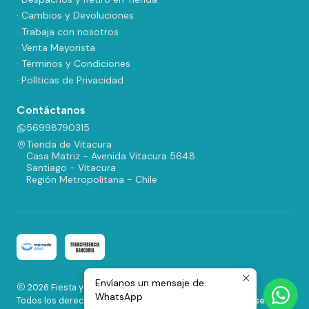
· Cambios y Devoluciones
· Trabaja con nosotros
· Venta Mayorista
· Términos y Condiciones
· Políticas de Privacidad
Contáctanos
56998790315
Tienda de Vitacura
Casa Matriz - Avenida Vitacura 5648
Santiago - Vitacura
Región Metropolitana - Chile
Envíanos un mensaje de
2026 Fiesta y Regalos.
WhatsApp
Todos los derechos reservados.
Desarrollado por Jumpseller
.