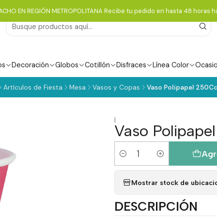
ACHO EN REGIÓN METROPOLITANA Recibe tu pedido en hasta 48 horas há
os
Decoración
Globos
Cotillón
Disfraces
Línea Color
Ocasi
Artículos de Fiesta
Mesa
Vasos y Copas
Vaso Polipapel 250Cc
|
Vaso Polipape
Agr
Cantidad
Mostrar stock de ubicaci
DESCRIPCIÓN