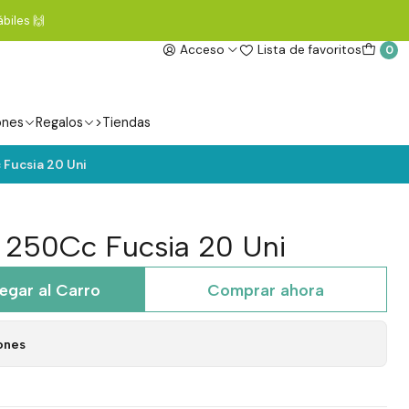
biles 🙌
Acceso
Lista de favoritos
0
ones
Regalos
>Tiendas
 Fucsia 20 Uni
l 250Cc Fucsia 20 Uni
egar al Carro
Comprar ahora
ones