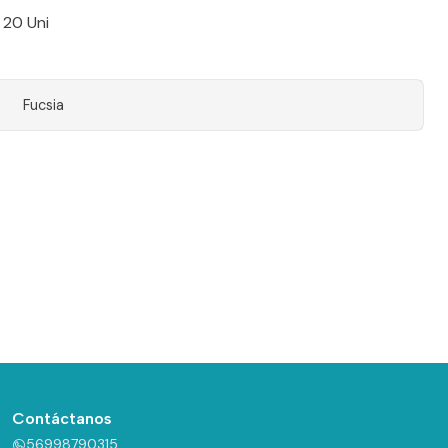
 20 Uni
Fucsia
Contáctanos
56998790315