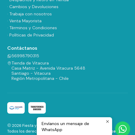
· Cambios y Devoluciones
· Trabaja con nosotros
· Venta Mayorista
· Términos y Condiciones
· Políticas de Privacidad
Contáctanos
56998790315
Tienda de Vitacura
Casa Matriz - Avenida Vitacura 5648
Santiago - Vitacura
Región Metropolitana - Chile
Envíanos un mensaje de
2026 Fiesta y Regalos.
WhatsApp
Todos los derechos reservados.
Desarrollado por Jumpseller
.