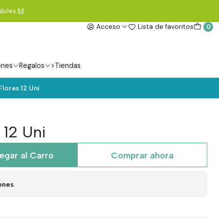
biles 🙌
Acceso
Lista de favoritos
0
ones
Regalos
>Tiendas
lores 12 Uni
 12 Uni
egar al Carro
Comprar ahora
ones