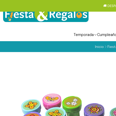
🚚 DESP
Temporada
Cumpleañ
Inicio
Fiest