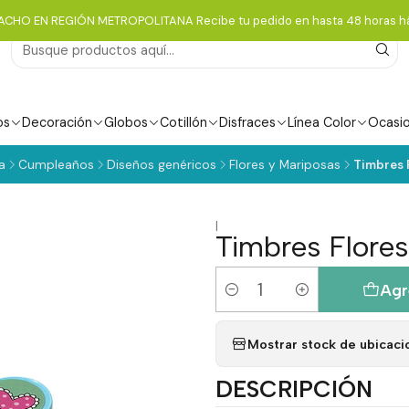
ACHO EN REGIÓN METROPOLITANA Recibe tu pedido en hasta 48 horas há
os
Decoración
Globos
Cotillón
Disfraces
Línea Color
Ocasi
a
Cumpleaños
Diseños genéricos
Flores y Mariposas
Timbres F
|
Timbres Flores
Agr
Cantidad
Mostrar stock de ubicaci
DESCRIPCIÓN