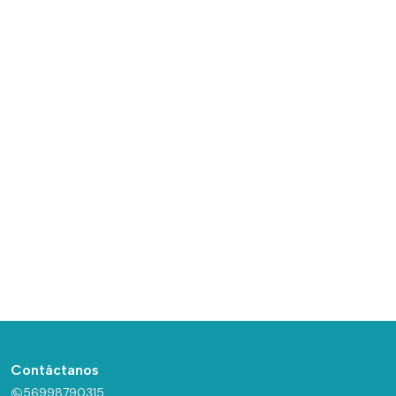
Contáctanos
56998790315