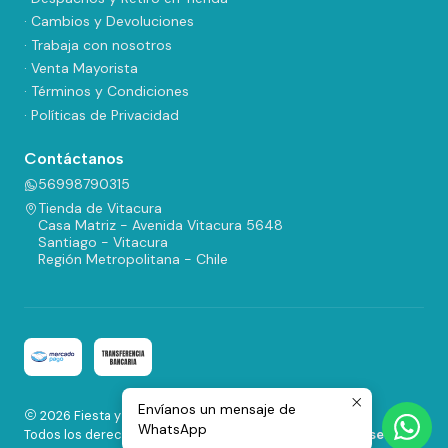
· Cambios y Devoluciones
· Trabaja con nosotros
· Venta Mayorista
· Términos y Condiciones
· Políticas de Privacidad
Contáctanos
56998790315
Tienda de Vitacura
Casa Matriz - Avenida Vitacura 5648
Santiago - Vitacura
Región Metropolitana - Chile
Envíanos un mensaje de
2026 Fiesta y Regalos.
WhatsApp
Todos los derechos reservados.
Desarrollado por Jumpseller
.