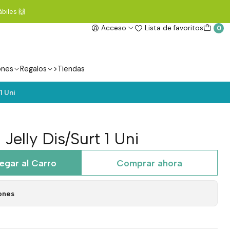
biles 🙌
Acceso
Lista de favoritos
0
ones
Regalos
>Tiendas
1 Uni
Jelly Dis/Surt 1 Uni
egar al Carro
Comprar ahora
ones