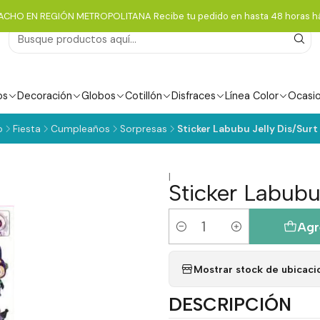
ACHO EN REGIÓN METROPOLITANA Recibe tu pedido en hasta 48 horas há
os
Decoración
Globos
Cotillón
Disfraces
Línea Color
Ocasi
o
Fiesta
Cumpleaños
Sorpresas
Sticker Labubu Jelly Dis/Surt 
|
Sticker Labubu 
Agr
Cantidad
Mostrar stock de ubicaci
DESCRIPCIÓN