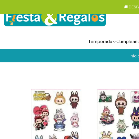
🚚 DESP
Temporada
Cumpleañ
Inici