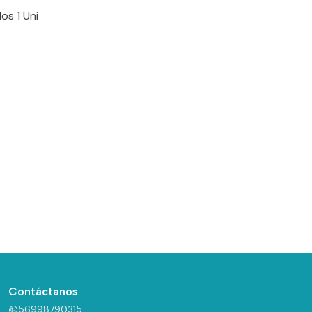
os 1 Uni
Contáctanos
56998790315