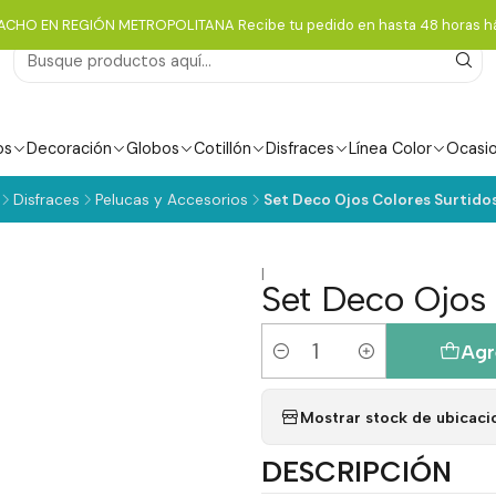
ACHO EN REGIÓN METROPOLITANA Recibe tu pedido en hasta 48 horas há
os
Decoración
Globos
Cotillón
Disfraces
Línea Color
Ocasi
Disfraces
Pelucas y Accesorios
Set Deco Ojos Colores Surtidos
|
Set Deco Ojos 
Agr
Cantidad
Mostrar stock de ubicaci
DESCRIPCIÓN