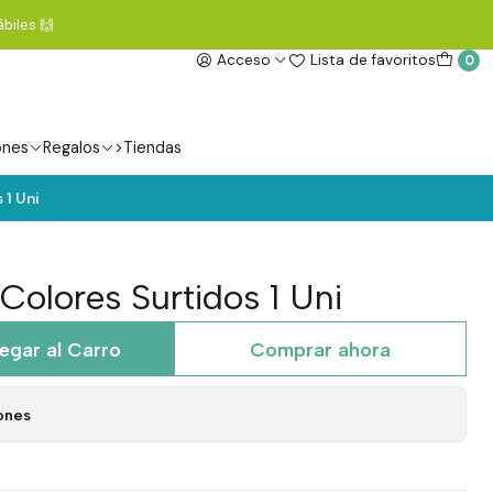
biles 🙌
Acceso
Lista de favoritos
0
ones
Regalos
>Tiendas
 1 Uni
Colores Surtidos 1 Uni
egar al Carro
Comprar ahora
ones