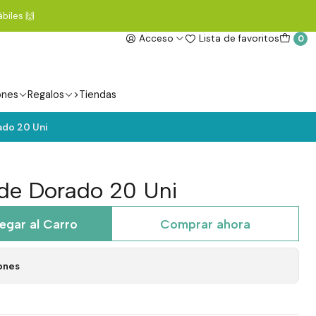
biles 🙌
Acceso
Lista de favoritos
0
ones
Regalos
>Tiendas
ado 20 Uni
nde Dorado 20 Uni
egar al Carro
Comprar ahora
ones