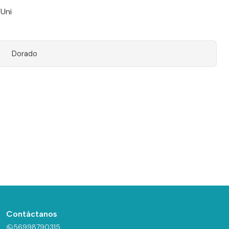
 Uni
Dorado
Contáctanos
56998790315