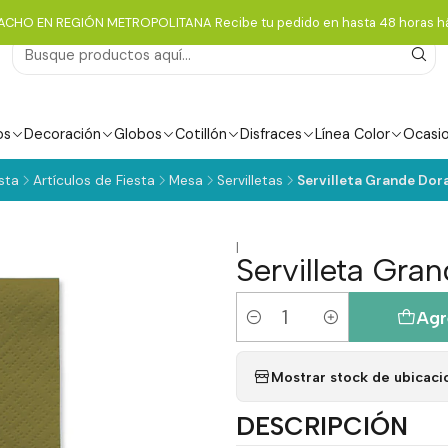
ACHO EN REGIÓN METROPOLITANA Recibe tu pedido en hasta 48 horas há
os
Decoración
Globos
Cotillón
Disfraces
Línea Color
Ocasi
sta
Artículos de Fiesta
Mesa
Servilletas
Servilleta Grande Dor
|
Servilleta Gra
Agr
Cantidad
Mostrar stock de ubicaci
DESCRIPCIÓN