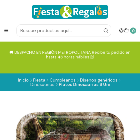
0
🚚 DESPACHO EN REGIÓN METROPOLITANA Recibe tu pedido en
hasta 48 horas hábiles 🙌
Inicio
Fiesta
Cumpleaños
Diseños genéricos
Dinosaurios
Platos Dinosaurios 6 Uni