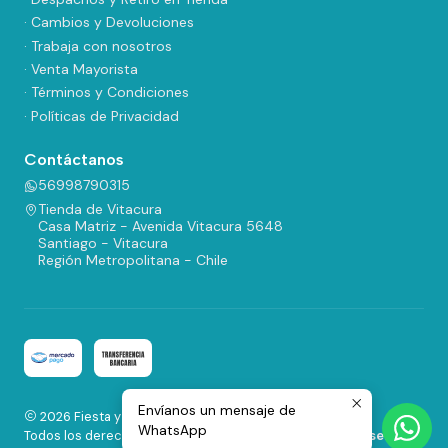
· Cambios y Devoluciones
· Trabaja con nosotros
· Venta Mayorista
· Términos y Condiciones
· Políticas de Privacidad
Contáctanos
56998790315
Tienda de Vitacura
Casa Matriz - Avenida Vitacura 5648
Santiago - Vitacura
Región Metropolitana - Chile
Envíanos un mensaje de
2026 Fiesta y Regalos.
WhatsApp
Todos los derechos reservados.
Desarrollado por Jumpseller
.