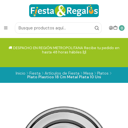
0
🚚 DESPACHO EN REGIÓN METROPOLITANA Recibe tu pedido en
hasta 48 horas hábiles 🙌
Inicio
Fiesta
Artículos de Fiesta
Mesa
Platos
Plato Plastico 18 Cm Metal Plata 10 Uni