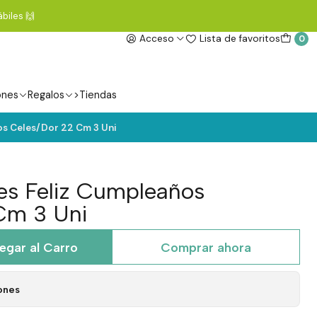
biles 🙌
Acceso
Lista de favoritos
0
ones
Regalos
>Tiendas
os Celes/Dor 22 Cm 3 Uni
es Feliz Cumpleaños
Cm 3 Uni
egar al Carro
Comprar ahora
ones