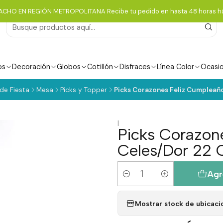
ACHO EN REGIÓN METROPOLITANA Recibe tu pedido en hasta 48 horas há
os
Decoración
Globos
Cotillón
Disfraces
Línea Color
Ocasi
 de Fiesta
Mesa
Picks y Topper
Picks Corazones Feliz Cumpleañ
|
Picks Corazon
Celes/Dor 22 
Agr
Cantidad
Mostrar stock de ubicaci