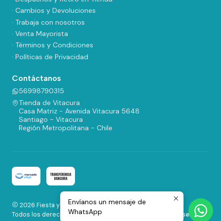
· Cambios y Devoluciones
· Trabaja con nosotros
· Venta Mayorista
· Términos y Condiciones
· Políticas de Privacidad
Contáctanos
56998790315
Tienda de Vitacura
Casa Matriz - Avenida Vitacura 5648
Santiago - Vitacura
Región Metropolitana - Chile
Envíanos un mensaje de
2026 Fiesta y Regalos.
WhatsApp
Todos los derechos reservados.
Desarrollado por Jumpseller
.