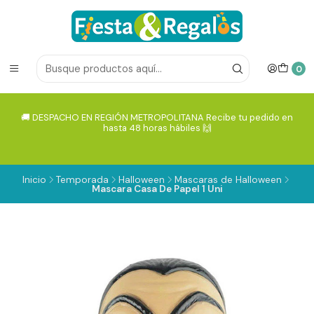
0
🚚 DESPACHO EN REGIÓN METROPOLITANA Recibe tu pedido en
hasta 48 horas hábiles 🙌
Inicio
Temporada
Halloween
Mascaras de Halloween
Mascara Casa De Papel 1 Uni