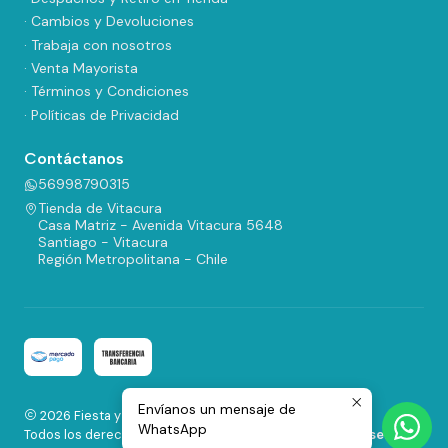
· Cambios y Devoluciones
· Trabaja con nosotros
· Venta Mayorista
· Términos y Condiciones
· Políticas de Privacidad
Contáctanos
56998790315
Tienda de Vitacura
Casa Matriz - Avenida Vitacura 5648
Santiago - Vitacura
Región Metropolitana - Chile
Envíanos un mensaje de
2026 Fiesta y Regalos.
WhatsApp
Todos los derechos reservados.
Desarrollado por Jumpseller
.