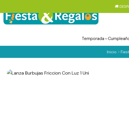
🚚 DESP
Temporada
Cumpleañ
Inicio
Fies