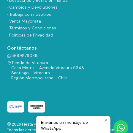
· Despachos y Retiro en Tienda
· Cambios y Devoluciones
· Trabaja con nosotros
· Venta Mayorista
· Términos y Condiciones
· Políticas de Privacidad
Contáctanos
56998790315
Tienda de Vitacura
Casa Matriz - Avenida Vitacura 5648
Santiago - Vitacura
Región Metropolitana - Chile
Envíanos un mensaje de
2026 Fiesta y Regalos.
WhatsApp
Todos los derechos reservados.
Desarrollado por Jumpseller
.