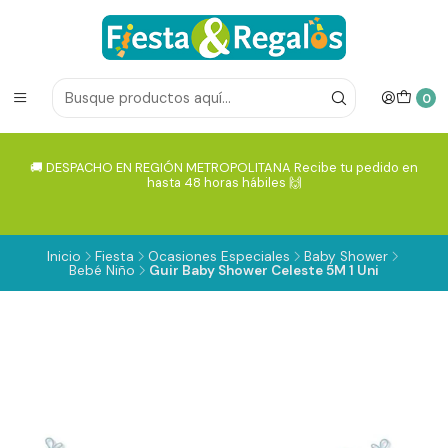
0
🚚 DESPACHO EN REGIÓN METROPOLITANA Recibe tu pedido en
hasta 48 horas hábiles 🙌
Inicio
Fiesta
Ocasiones Especiales
Baby Shower
Bebé Niño
Guir Baby Shower Celeste 5M 1 Uni