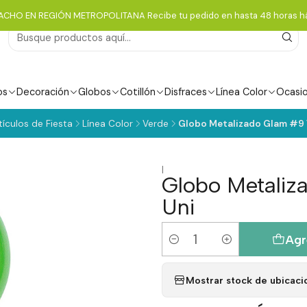
ACHO EN REGIÓN METROPOLITANA Recibe tu pedido en hasta 48 horas há
os
Decoración
Globos
Cotillón
Disfraces
Línea Color
Ocasi
tículos de Fiesta
Línea Color
Verde
Globo Metalizado Glam #9 
|
Globo Metaliz
Uni
Agr
Cantidad
Mostrar stock de ubicaci