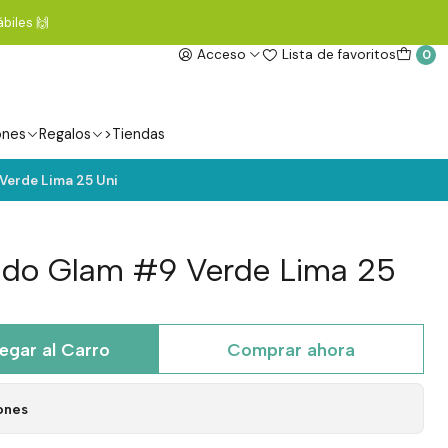
biles 🙌
Acceso
Lista de favoritos
0
ones
Regalos
>Tiendas
Verde Lima 25 Uni
ado Glam #9 Verde Lima 25
egar al Carro
Comprar ahora
ones