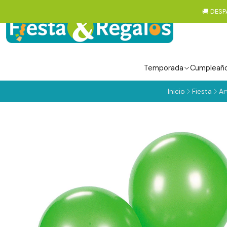
🚚 DESP
Temporada
Cumpleañ
Inicio
Fiesta
Ar