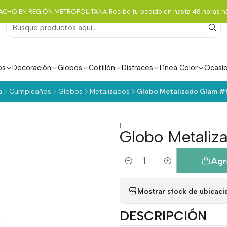
ACHO EN REGIÓN METROPOLITANA Recibe tu pedido en hasta 48 horas há
os
Decoración
Globos
Cotillón
Disfraces
Línea Color
Ocasi
a
Cumpleaños
Globos
Metalizados
Globo Metalizado Glam #9
|
Globo Metaliz
Agr
Cantidad
Mostrar stock de ubicaci
DESCRIPCIÓN