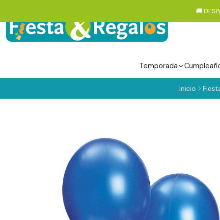
🚚 DESP
Temporada
Cumpleañ
Inicio
Fiest