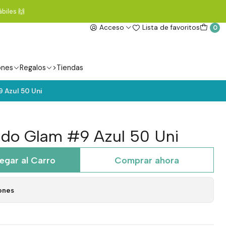
biles 🙌
Acceso
Lista de favoritos
0
ones
Regalos
>Tiendas
 Azul 50 Uni
ado Glam #9 Azul 50 Uni
egar al Carro
Comprar ahora
ones