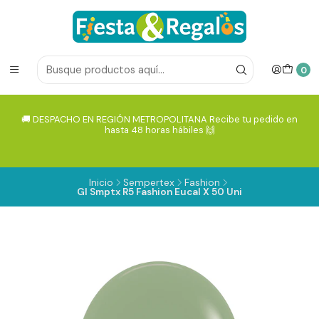
0
🚚 DESPACHO EN REGIÓN METROPOLITANA Recibe tu pedido en
hasta 48 horas hábiles 🙌
Inicio
Sempertex
Fashion
Gl Smptx R5 Fashion Eucal X 50 Uni