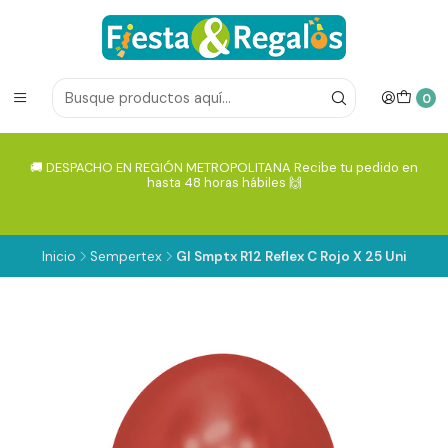
0
🚚 DESPACHO EN REGIÓN METROPOLITANA Recibe tu pedido en
hasta 48 horas hábiles 🙌
Inicio
Sempertex
Gl Smptx R12 Reflex C Rojo X 25 Uni