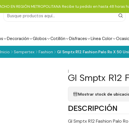
ACHO EN REGIÓN METROPOLITANA Recibe tu pedido en hasta 48 horas há
os
Decoración
Globos
Cotillón
Disfraces
Línea Color
Ocasi
Inicio
Sempertex
Fashion
Gl Smptx R12 Fashion Palo Ro X 50 Uni
|
Gl Smptx R12 
Mostrar stock de ubicaci
DESCRIPCIÓN
Gl Smptx R12 Fashion Palo Ro