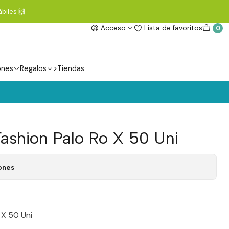
biles 🙌
Acceso
Lista de favoritos
0
ones
Regalos
>Tiendas
Fashion Palo Ro X 50 Uni
ones
 X 50 Uni