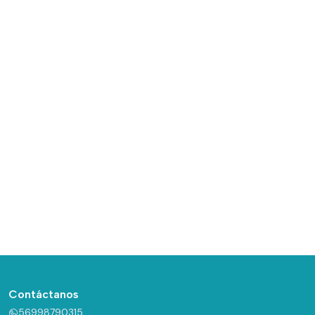
Contáctanos
56998790315