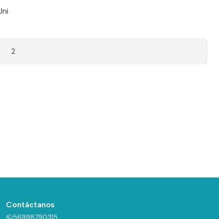
Uni
2
Contáctanos
56998790315