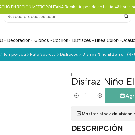
ACHO EN REGIÓN METROPOLITANA Recibe tu pedido en hasta 48 horas há
os
Decoración
Globos
Cotillón
Disfraces
Línea Color
Ocasi
Temporada
Ruta Secreta
Disfraces
Disfraz Niño El Zorro T/4-6
|
Disfraz Niño El
Agr
Cantidad
Mostrar stock de ubicaci
DESCRIPCIÓN