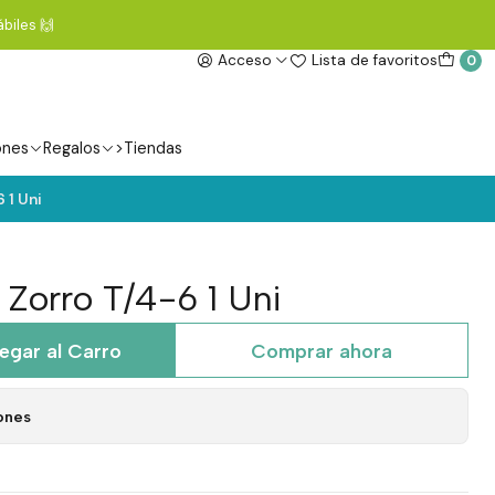
biles 🙌
Acceso
Lista de favoritos
0
ones
Regalos
>Tiendas
 1 Uni
 Zorro T/4-6 1 Uni
egar al Carro
Comprar ahora
ones