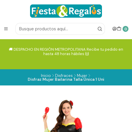
0
🚚 DESPACHO EN REGIÓN METROPOLITANA Recibe tu pedido en
hasta 48 horas hábiles 🙌
Inicio
Disfraces
Mujer
Disfraz Mujer Bailarina Talla Única 1 Uni