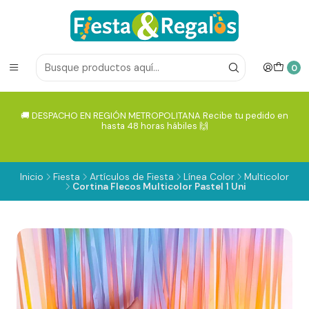
0
🚚 DESPACHO EN REGIÓN METROPOLITANA Recibe tu pedido en
hasta 48 horas hábiles 🙌
Inicio
Fiesta
Artículos de Fiesta
Línea Color
Multicolor
Cortina Flecos Multicolor Pastel 1 Uni