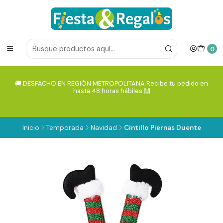
0
🚚 DESPACHO EN REGIÓN METROPOLITANA Recibe tu pedido en
hasta 48 horas hábiles 🙌
Inicio
Temporada
Navidad
Cintillo Piernas Duente