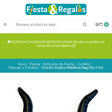
0
🚚 DESPACHO EN REGIÓN METROPOLITANA Recibe tu pedido en
hasta 48 horas hábiles 🙌
Inicio
Fiesta
Artículos de Fiesta
Cotillón
Pelucas y Cintillos
Cintillo Diablo Maléfica Neg/Roj 1 Uni