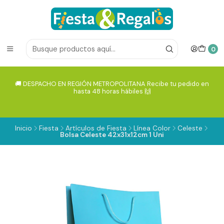
0
🚚 DESPACHO EN REGIÓN METROPOLITANA Recibe tu pedido en
hasta 48 horas hábiles 🙌
Inicio
Fiesta
Artículos de Fiesta
Línea Color
Celeste
Bolsa Celeste 42x31x12cm 1 Uni