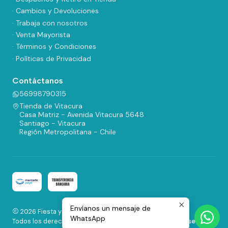
· Cambios y Devoluciones
· Trabaja con nosotros
· Venta Mayorista
· Términos y Condiciones
· Políticas de Privacidad
Contáctanos
56998790315
Tienda de Vitacura
Casa Matriz - Avenida Vitacura 5648
Santiago - Vitacura
Región Metropolitana - Chile
Envíanos un mensaje de
2026 Fiesta y Regalos.
WhatsApp
Todos los derechos reservados.
Desarrollado por Jumpseller
.