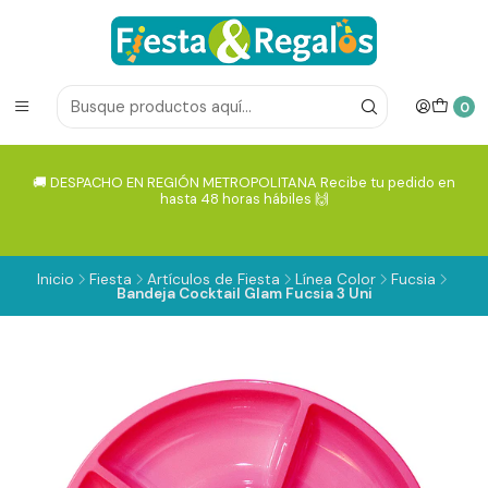
0
🚚 DESPACHO EN REGIÓN METROPOLITANA Recibe tu pedido en
hasta 48 horas hábiles 🙌
Inicio
Fiesta
Artículos de Fiesta
Línea Color
Fucsia
Bandeja Cocktail Glam Fucsia 3 Uni