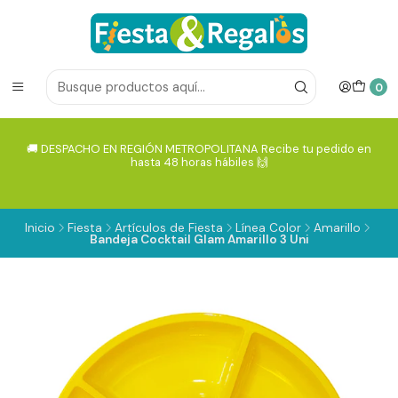
0
🚚 DESPACHO EN REGIÓN METROPOLITANA Recibe tu pedido en
hasta 48 horas hábiles 🙌
Inicio
Fiesta
Artículos de Fiesta
Línea Color
Amarillo
Bandeja Cocktail Glam Amarillo 3 Uni