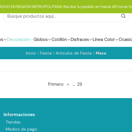
ACHO EN REGIÓN METROPOLITANA Recibe tu pedido en hasta 48 horas há
os
Decoración
Globos
Cotillón
Disfraces
Línea Color
Ocasi
Inicio
Fiesta
Artículos de Fiesta
Mesa
...
Primero
«
29
Informaciones
· Tiendas
· Medios de pago