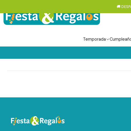
🚚 DESP
Temporada
Cumpleañ