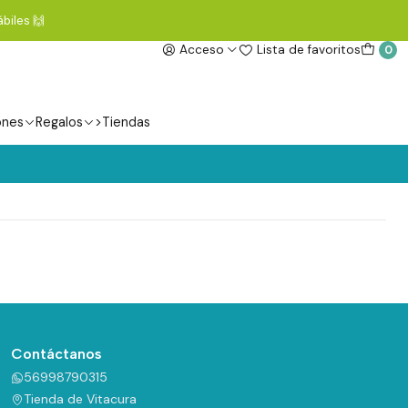
biles 🙌
Acceso
Lista de favoritos
0
ones
Regalos
>Tiendas
Contáctanos
56998790315
Tienda de Vitacura