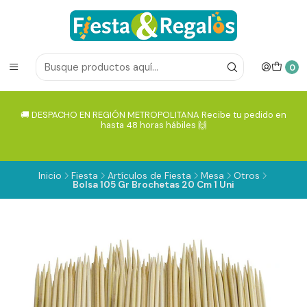
0
🚚 DESPACHO EN REGIÓN METROPOLITANA Recibe tu pedido en
hasta 48 horas hábiles 🙌
Inicio
Fiesta
Artículos de Fiesta
Mesa
Otros
Bolsa 105 Gr Brochetas 20 Cm 1 Uni