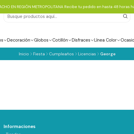
ACHO EN REGIÓN METROPOLITANA Recibe tu pedido en hasta 48 horas há
os
Decoración
Globos
Cotillón
Disfraces
Línea Color
Ocasi
Inicio
Fiesta
Cumpleaños
Licencias
George
Informaciones