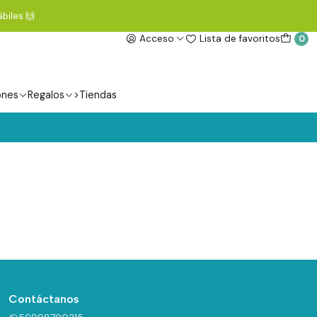
biles 🙌
Acceso
Lista de favoritos
0
ones
Regalos
>Tiendas
Contáctanos