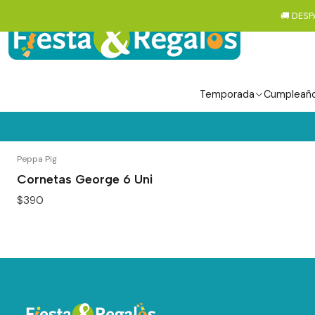
🚚 DESP
Temporada
Cumpleañ
Peppa Pig
Cornetas George 6 Uni
$390