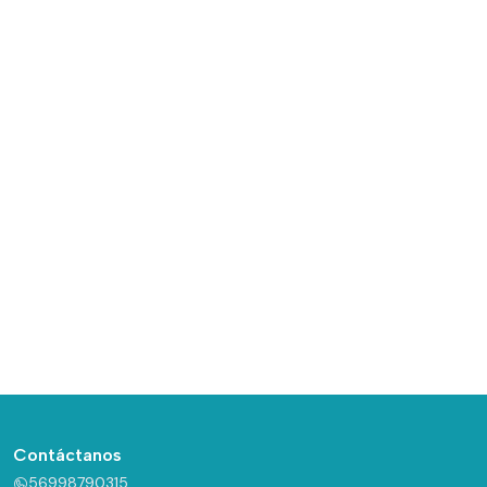
Contáctanos
56998790315