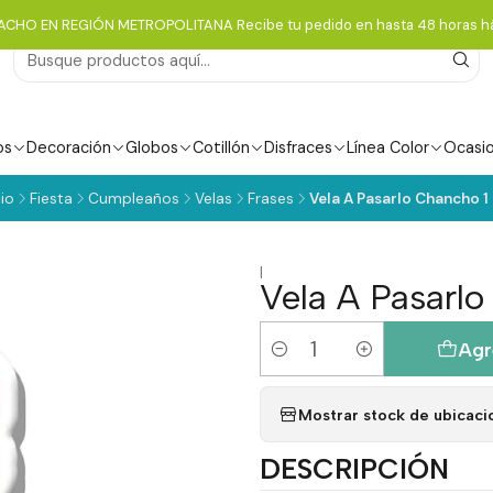
ACHO EN REGIÓN METROPOLITANA Recibe tu pedido en hasta 48 horas há
os
Decoración
Globos
Cotillón
Disfraces
Línea Color
Ocasi
cio
Fiesta
Cumpleaños
Velas
Frases
Vela A Pasarlo Chancho 1
|
Vela A Pasarlo
Agr
Cantidad
Mostrar stock de ubicaci
DESCRIPCIÓN