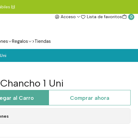
biles 🙌
Acceso
Lista de favoritos
0
ones
Regalos
>Tiendas
 Uni
 Chancho 1 Uni
egar al Carro
Comprar ahora
ones