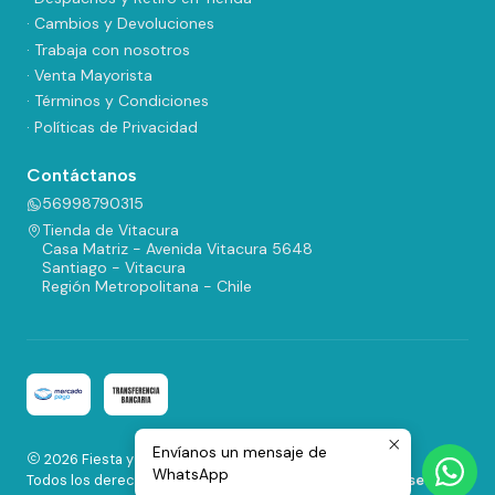
· Cambios y Devoluciones
· Trabaja con nosotros
· Venta Mayorista
· Términos y Condiciones
· Políticas de Privacidad
Contáctanos
56998790315
Tienda de Vitacura
Casa Matriz - Avenida Vitacura 5648
Santiago - Vitacura
Región Metropolitana - Chile
Envíanos un mensaje de
2026 Fiesta y Regalos.
WhatsApp
Todos los derechos reservados.
Desarrollado por Jumpseller
.