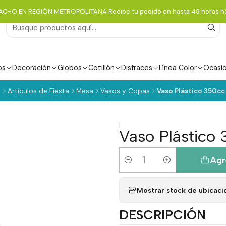
ACHO EN REGIÓN METROPOLITANA Recibe tu pedido en hasta 48 horas há
os
Decoración
Globos
Cotillón
Disfraces
Línea Color
Ocasi
a
Artículos de Fiesta
Mesa
Vasos y Copas
Vaso Plástico 350cc
|
Vaso Plástico
Agr
Cantidad
Mostrar stock de ubicaci
DESCRIPCIÓN