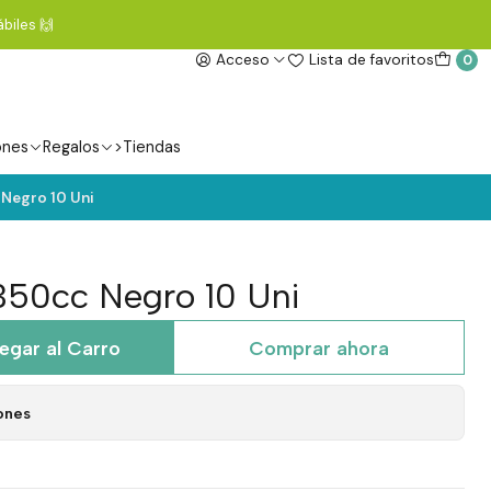
biles 🙌
Acceso
Lista de favoritos
0
ones
Regalos
>Tiendas
 Negro 10 Uni
 350cc Negro 10 Uni
egar al Carro
Comprar ahora
ones