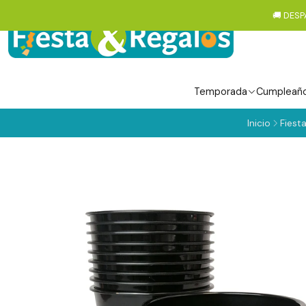
🚚 DESP
Temporada
Cumpleañ
Inicio
Fiest