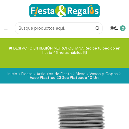
0
🚚 DESPACHO EN REGIÓN METROPOLITANA Recibe tu pedido en
hasta 48 horas hábiles 🙌
Inicio
Fiesta
Artículos de Fiesta
Mesa
Vasos y Copas
Vaso Plastico 230cc Plateado 10 Uni